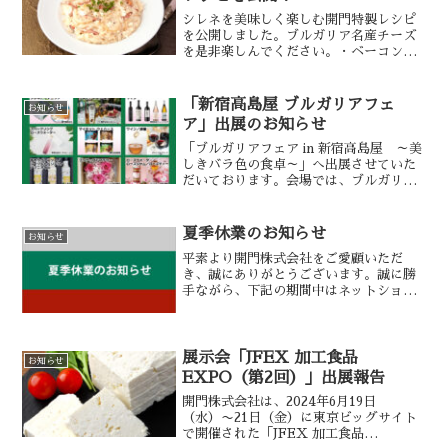
シレネを美味しく楽しむ開門特製レシピ
を公開しました。ブルガリア名産チーズ
を是非楽しんでください。・ベーコンと
シレネのリゾット風・シレネと黄桃のグ
リル～バニラアイス添え～・夏野菜とナ
ッツのシレネヨーグルトソース和え詳し
「新宿高島屋 ブルガリアフェ
お知らせ
くは下記ページにて紹介し...
ア」出展のお知らせ
「ブルガリアフェア in 新宿高島屋 ～美
しきバラ色の食卓～」へ出展させていた
だいております。会場では、ブルガリア
伝統のチーズ「シレネ」や「バニツァ」
をご用意しております。ぜひこの機会
に、本場の味わいをお楽しみください。
夏季休業のお知らせ
お知らせ
■開催概要会場：新宿...
平素より開門株式会社をご愛顧いただ
き、誠にありがとうございます。誠に勝
手ながら、下記の期間中はネットショッ
プの配送業務を休業とさせていただきま
す。■ 夏季休業期間：2025年8月13日
（水）～8月17日（日）休業期間中にいた
だきましたご注文...
展示会「JFEX 加工食品
お知らせ
EXPO（第2回）」出展報告
開門株式会社は、2024年6月19日
（水）〜21日（金）に東京ビッグサイト
で開催された「JFEX 加工食品