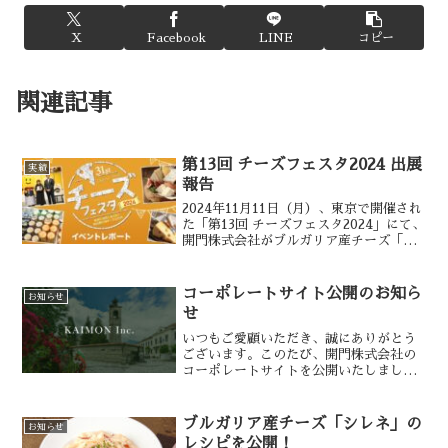
X
Facebook
LINE
コピー
関連記事
第13回 チーズフェスタ2024 出展
実績
報告
2024年11月11日（月）、東京で開催され
た「第13回 チーズフェスタ2024」にて、
開門株式会社がブルガリア産チーズ「シ
レネ」を紹介させていただきました。本
イベントは、“チーズの日”にあたる11
月11日に、チーズ普及協議会と日本輸入
コーポレートサイト公開のお知ら
お知らせ
チー...
せ
いつもご愛顧いただき、誠にありがとう
ございます。このたび、開門株式会社の
コーポレートサイトを公開いたしまし
た。本サイトでは、当社の事業内容や最
新情報、お客様へのお知らせなどを発信
してまいります。「美と健康の国ブルガ
ブルガリア産チーズ「シレネ」の
お知らせ
リアの豊かな自然の恵みを、...
レシピを公開！