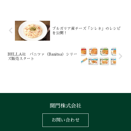
EXPO（第2回）」に出展いたしました。
当日は、多くの皆さまにブースへお立ち
寄りいただき、イタリアの名産品「シレ
ネ」チーズをご紹介する...
ブルガリア産チーズ「シレネ」のレシピ
を公開！
BELLA社 バニツァ（Banitsa）シリー
ズ販売スタート
開門株式会社
お問い合わせ